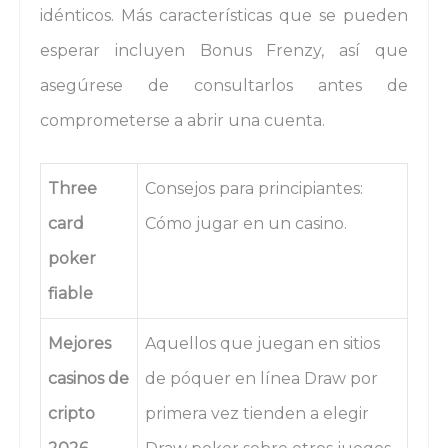
idénticos. Más características que se pueden
esperar incluyen Bonus Frenzy, así que
asegúrese de consultarlos antes de
comprometerse a abrir una cuenta.
Three
Consejos para principiantes:
card
Cómo jugar en un casino.
poker
fiable
Mejores
Aquellos que juegan en sitios
casinos de
de póquer en línea Draw por
cripto
primera vez tienden a elegir