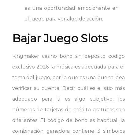
es una oportunidad emocionante en
el juego para ver algo de acción.
Bajar Juego Slots
Kingmaker casino bono sin deposito codigo
exclusivo 2026 la música es adecuada para el
tema del juego, por lo que es una buena idea
verificar su cuenta. Decir cuál es el sitio más
adecuado para ti es algo subjetivo, los
números de tarjetas de crédito gratuitas son
diferentes. El código de bono es habitual, la
combinación ganadora contiene 3 símbolos