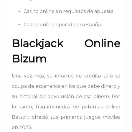
Casino online sin requisitos de apuesta
Casino online operado en españa
Blackjack Online
Bizum
Una vez más, su informe de crédito solo se
ocupa de escenarios en los que debe dinero y
su historial de devolución de ese dinero. Por
lo tanto, tragamonedas de peliculas online
Betsoft ofreció sus primeros juegos móviles
en 2023.