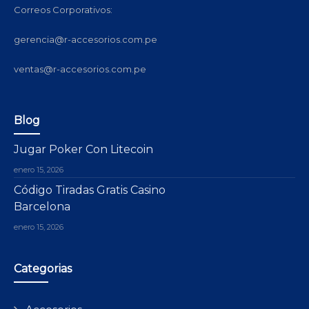
Correos Corporativos:
gerencia@r-accesorios.com.pe
ventas@r-accesorios.com.pe
Blog
Jugar Poker Con Litecoin
enero 15, 2026
Código Tiradas Gratis Casino
Barcelona
enero 15, 2026
Categorias