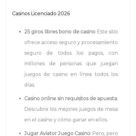
Casinos Licenciado 2026
25 giros libres bono de casino
Este sitio
ofrece acceso seguro y procesamiento
seguro de todos los pagos, con
millones de personas que juegan
juegos de casino en línea todos los
días.
Casino online sin requisitos de apuesta
:
Descubre los mejores juegos de mesa
en el casino y cómo ganar en ellos.
Jugar Aviator Juego Casino
: Pero, pero