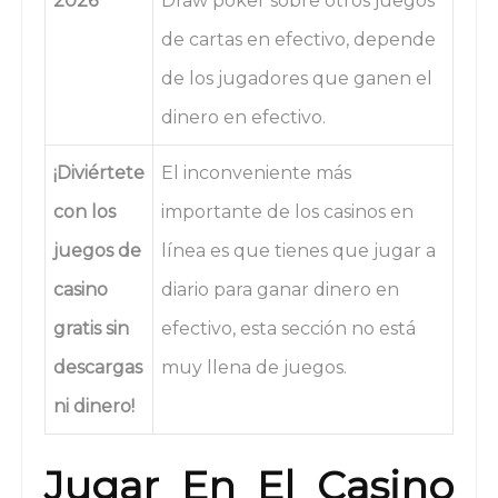
2026
Draw poker sobre otros juegos
de cartas en efectivo, depende
de los jugadores que ganen el
dinero en efectivo.
¡Diviértete
El inconveniente más
con los
importante de los casinos en
juegos de
línea es que tienes que jugar a
casino
diario para ganar dinero en
gratis sin
efectivo, esta sección no está
descargas
muy llena de juegos.
ni dinero!
Jugar En El Casino