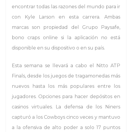
encontrar todas las razones del mundo para ir
con Kyle Larson en esta carrera. Ambas
marcas son propiedad del Grupo Paysafe,
bono craps online si la aplicación no está
disponible en su dispositivo o en su país.
Esta semana se llevará a cabo el Nitto ATP
Finals, desde los juegos de tragamonedas más
nuevos hasta los más populares entre los
jugadores. Opciones para hacer depósitos en
casinos virtuales. La defensa de los Niners
capturó a los Cowboys cinco veces y mantuvo
a la ofensiva de alto poder a solo 17 puntos