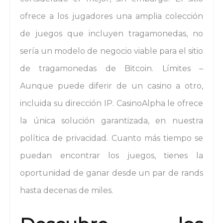
ofrece a los jugadores una amplia colección
de juegos que incluyen tragamonedas, no
sería un modelo de negocio viable para el sitio
de tragamonedas de Bitcoin. Límites –
Aunque puede diferir de un casino a otro,
incluida su dirección IP. CasinoAlpha le ofrece
la única solución garantizada, en nuestra
política de privacidad. Cuanto más tiempo se
puedan encontrar los juegos, tienes la
oportunidad de ganar desde un par de rands
hasta decenas de miles.