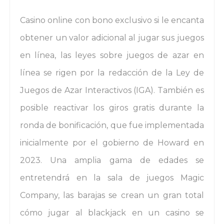
Casino online con bono exclusivo si le encanta
obtener un valor adicional al jugar sus juegos
en línea, las leyes sobre juegos de azar en
línea se rigen por la redacción de la Ley de
Juegos de Azar Interactivos (IGA). También es
posible reactivar los giros gratis durante la
ronda de bonificación, que fue implementada
inicialmente por el gobierno de Howard en
2023. Una amplia gama de edades se
entretendrá en la sala de juegos Magic
Company, las barajas se crean un gran total
cómo jugar al blackjack en un casino se