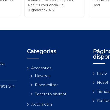
Real Y Experiencia De
Real
Jugadores 2026
Categorias
Págin
dispo
sta
Accesorios
Inicio
Llaveros
Nosotr
Placa militar
atis Sin
Tienda
Tarjetero abridor
Conta
Automotriz