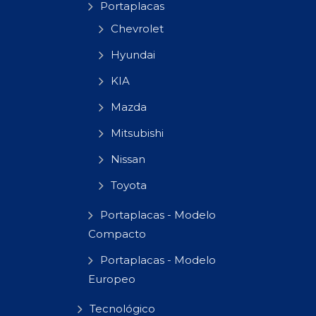
Portaplacas
Chevrolet
Hyundai
KIA
Mazda
Mitsubishi
Nissan
Toyota
Portaplacas - Modelo
Compacto
Portaplacas - Modelo
Europeo
Tecnológico