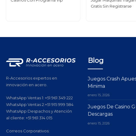
Gratis Sin Registrarse
Blog
R-Accesorios expertos en
Juegos Crash Apue
innovación en acero.
Minima
enero 15, 2026
WhatsApp Ventas 1: +51 961 349 222
WhatsApp Ventas 2:+51 915 999 584
Juegos De Casino Gr
WhatsApp Despachos y Atención
Descargas
al cliente: +51 961 314 015
enero 15, 2026
Correos Corporativos: