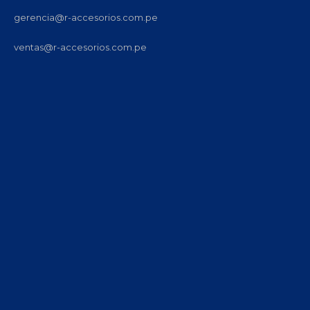
gerencia@r-accesorios.com.pe
ventas@r-accesorios.com.pe