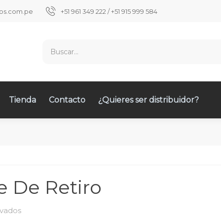
ios.com.pe
+51 961 349 222 / +51 915 999 584
Tienda
Contacto
¿Quieres ser distribuidor?
e De Retiro
ivados