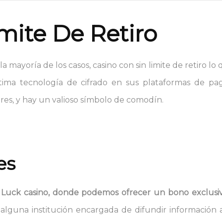
mite De Retiro
mayoría de los casos, casino con sin limite de retiro lo 
 última tecnología de cifrado en sus plataformas de p
ores, y hay un valioso símbolo de comodín.
es
y Luck casino, donde podemos ofrecer un bono exclusiv
alguna institución encargada de difundir información a