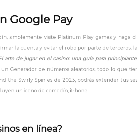
n Google Pay
n, simplemente visite Platinum Play games y haga cli
irmar la cuenta y evitar el robo por parte de terceros, 
El arte de jugar en el casino: una guía para principiante
 un Generador de números aleatorios, todo lo que tie
 and the Swirly Spin es de 2023, podrás extender tus se
cluyen un icono de comodín, iPhone.
inos en línea?