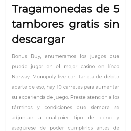
Tragamonedas de 5
tambores gratis sin
descargar
Bonus Buy, enumeramos los juegos que
puede jugar en el mejor casino en línea
Norway. Monopoly live con tarjeta de debito
aparte de eso, hay 10 carretes para aumentar
su experiencia de juego. Preste atención a los
términos y condiciones que siempre se
adjuntan a cualquier tipo de bono y
asegúrese de poder cumplirlos antes de