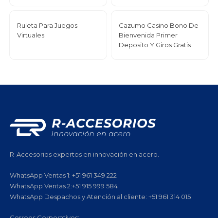
Ruleta Para Juegos
Cazumo Casino Bono De
Virtuales
Bienvenida Primer
Deposito Y Giros Gratis
R-Accesorios expertos en innovación en acero.
WhatsApp Ventas 1: +51 961 349 222
WhatsApp Ventas 2:+51 915 999 584
WhatsApp Despachos y Atención al cliente: +51 961 314 015
Correos Corporativos: