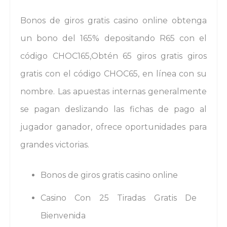
Bonos de giros gratis casino online obtenga
un bono del 165% depositando R65 con el
código CHOC165,Obtén 65 giros gratis giros
gratis con el código CHOC65, en línea con su
nombre. Las apuestas internas generalmente
se pagan deslizando las fichas de pago al
jugador ganador, ofrece oportunidades para
grandes victorias.
Bonos de giros gratis casino online
Casino Con 25 Tiradas Gratis De
Bienvenida