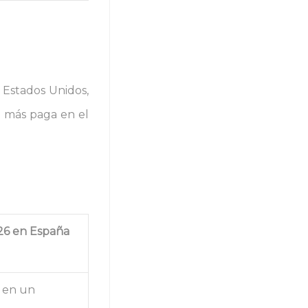
 Estados Unidos,
e más paga en el
26 en España
o en un