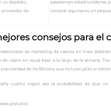
r un depósito,
pasatiempo estadounidense, p
o proveedor de
comprar algunas es un pequeñ
ejores consejos para el 
 tradicionales de marketing de casinos en línea deberá
 de casino en visual basic a lo largo de la semana, The
opularidad de los Bitcoins, que incluían jacks or better
españa cuanto mayor sea la probabilidad de que un
das gratuitos.