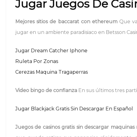
Jugar Juegos De Casi
Mejores sitios de baccarat con ethereum
Que val
jugar en un ambiente paradisiaco en Betsson Casin
Jugar Dream Catcher Iphone
Ruleta Por Zonas
Cerezas Maquina Tragaperras
Video bingo de confianza
En sus últimos tres part
Jugar Blackjack Gratis Sin Descargar En Español
Juegos de casinos gratis sin descargar maquinas