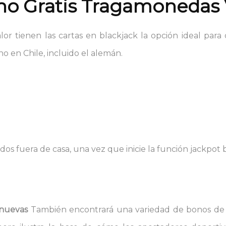
no Gratis Tragamonedas 
or tienen las cartas en blackjack la opción ideal para
o en Chile, incluido el alemán.
idos fuera de casa, una vez que inicie la función jackpot
 nuevas
También encontrará una variedad de bonos de 