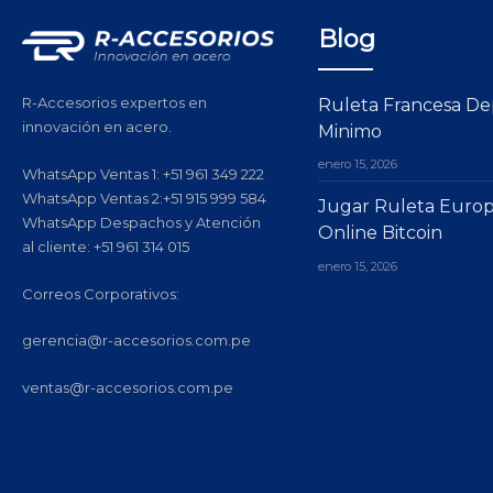
Blog
R-Accesorios expertos en
Ruleta Francesa De
innovación en acero.
Minimo
enero 15, 2026
WhatsApp Ventas 1: +51 961 349 222
WhatsApp Ventas 2:+51 915 999 584
Jugar Ruleta Euro
WhatsApp Despachos y Atención
Online Bitcoin
al cliente: +51 961 314 015
enero 15, 2026
Correos Corporativos:
gerencia@r-accesorios.com.pe
ventas@r-accesorios.com.pe