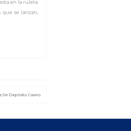
esta en la ruleta
 que se lanzan,
is Sin Depósito Casino