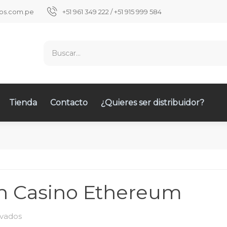
ios.com.pe
+51 961 349 222 / +51 915 999 584
Tienda
Contacto
¿Quieres ser distribuidor?
En Casino Ethereum
ivados