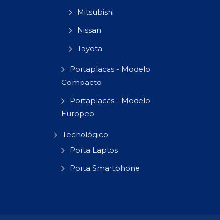
Mitsubishi
Nissan
Toyota
Portaplacas - Modelo
Compacto
Portaplacas - Modelo
Europeo
Tecnológico
Porta Laptos
Porta Smartphone