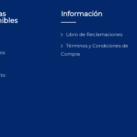
as
Información
nibles
Libro de Reclamaciones
Términos y Condiciones de
os
Compra
cto