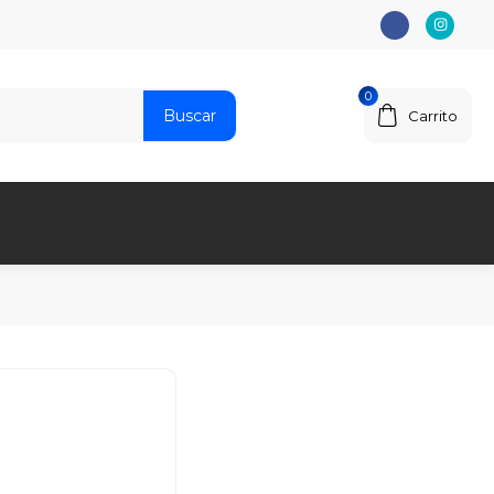
0
Buscar
Carrito