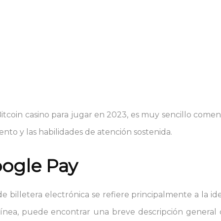
oin casino para jugar en 2023, es muy sencillo comenza
nto y las habilidades de atención sostenida.
oogle Pay
e billetera electrónica se refiere principalmente a la i
línea, puede encontrar una breve descripción general 