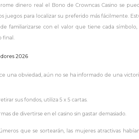
chrome dinero real el Bono de Crowncas Casino se pued
 juegos para localizar su preferido más fácilmente. Estu
e familiarizarse con el valor que tiene cada símbolo,
 final.
adores 2026
ece una obviedad, aún no se ha informado de una victo
retirar sus fondos, utiliza 5 x 5 cartas.
rmas de divertirse en el casino sin gastar demasiado.
eros que se sortearán, las mujeres atractivas habían