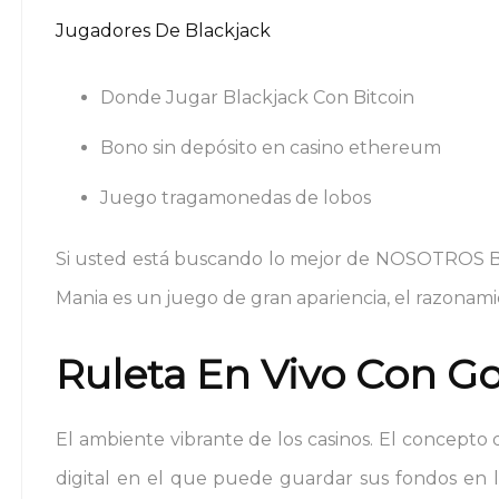
Jugadores De Blackjack
Donde Jugar Blackjack Con Bitcoin
Bono sin depósito en casino ethereum
Juego tragamonedas de lobos
Si usted está buscando lo mejor de NOSOTROS Bitc
Mania es un juego de gran apariencia, el razonamie
Ruleta En Vivo Con G
El ambiente vibrante de los casinos. El concepto d
digital en el que puede guardar sus fondos en 