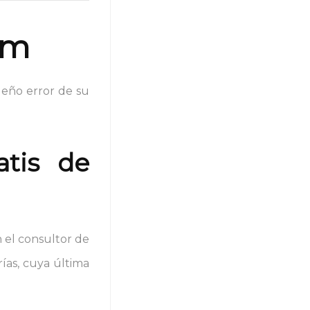
um
ueño error de su
tis de
n el consultor de
ías, cuya última