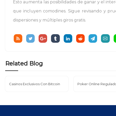
Esto aumenta las posibilidades de ganar y el inter
que incluyen comodines. Sigue revisando y pru
dispersiones y múltiples giros gratis.
Related Blog
Casinos Exclusivos Con Bitcoin
Poker Online Regulad