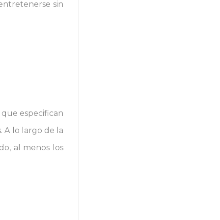
entretenerse sin
 que especifican
 A lo largo de la
o, al menos los