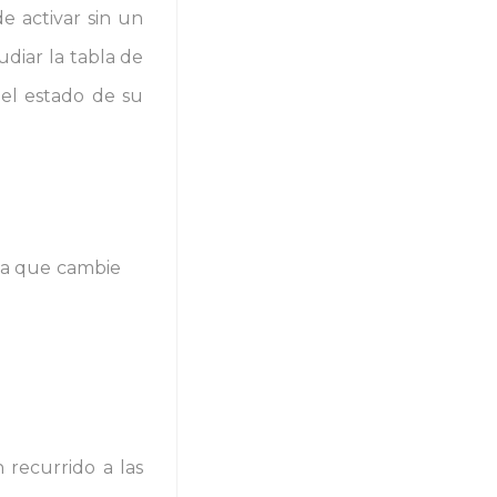
e activar sin un
diar la tabla de
 el estado de su
ria que cambie
 recurrido a las