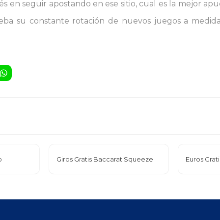
és en seguir apostando en ese sitio, cual es la mejor apu
eba su constante rotación de nuevos juegos a medida
o
Giros Gratis Baccarat Squeeze
Euros Grat