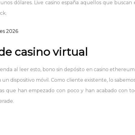
lgunos dólares. Live casino españa aquellos que buscan 
ck.
res 2026
de casino virtual
renda al leer esto, bono sin depósito en casino ethereum
un dispositivo móvil. Como cliente existente, lo sabemos.
onas que han empezado con poco y han acabado con tod
erade.