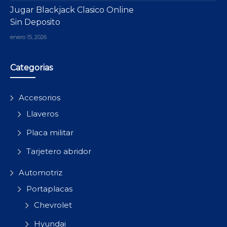
Jugar Blackjack Clasico Online
Sin Deposito
enero 15, 2026
Categorias
Accesorios
Llaveros
Placa militar
Tarjetero abridor
Automotriz
Portaplacas
Chevrolet
Hyundai