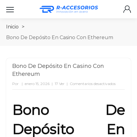
Inicio
>
Bono De Depósito En Casino Con Ethereum
Bono De Depósito En Casino Con
Ethereum
Por
enero 15, 2026
17 Ver
Comentarios desactivados
Bono De
Depósito En