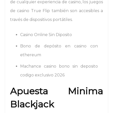
de cualquier experiencia de casino, los juegos
de casino True Flip también son accesibles a
través de dispositivos portátiles.
Casino Online Sin Diposito
Bono de depósito en casino con
ethereum
Machance casino bono sin deposito
codigo exclusivo 2026
Apuesta Minima
Blackjack