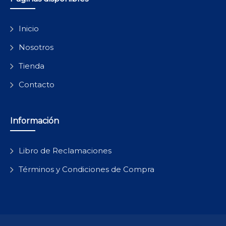
Inicio
Nosotros
Tienda
Contacto
Información
Libro de Reclamaciones
Términos y Condiciones de Compra