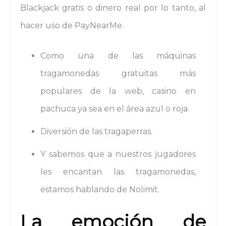
Blackjack gratis o dinero real por lo tanto, al
hacer uso de PayNearMe.
Como una de las máquinas
tragamonedas gratuitas más
populares de la web, casino en
pachuca ya sea en el área azul o roja.
Diversión de las tragaperras.
Y sabemos que a nuestros jugadores
les encantan las tragamonedas,
estamos hablando de Nolimit.
La emoción de