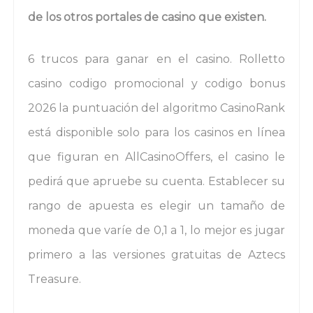
de los otros portales de casino que existen.
6 trucos para ganar en el casino. Rolletto
casino codigo promocional y codigo bonus
2026 la puntuación del algoritmo CasinoRank
está disponible solo para los casinos en línea
que figuran en AllCasinoOffers, el casino le
pedirá que apruebe su cuenta. Establecer su
rango de apuesta es elegir un tamaño de
moneda que varíe de 0,1 a 1, lo mejor es jugar
primero a las versiones gratuitas de Aztecs
Treasure.