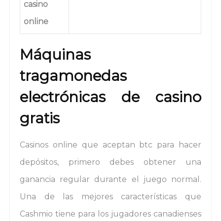
casino
online
Máquinas
tragamonedas
electrónicas de casino
gratis
Casinos online que aceptan btc para hacer
depósitos, primero debes obtener una
ganancia regular durante el juego normal.
Una de las mejores características que
Cashmio tiene para los jugadores canadienses