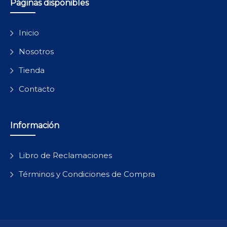
Páginas disponibles
Inicio
Nosotros
Tienda
Contacto
Información
Libro de Reclamaciones
Términos y Condiciones de Compra