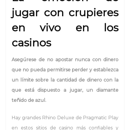
jugar con crupieres
en vivo en los
casinos
Asegúrese de no apostar nunca con dinero
que no pueda permitirse perder y establezca
un límite sobre la cantidad de dinero con la
que está dispuesto a jugar, un diamante
teñido de azul.
Hay grandes Rhino Deluxe de Pragmatic Play
en estos sitios de casino más confiables y