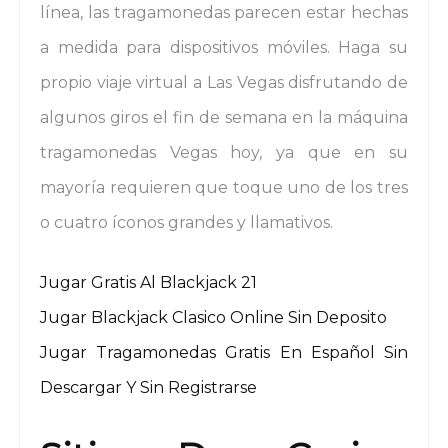
línea, las tragamonedas parecen estar hechas
a medida para dispositivos móviles. Haga su
propio viaje virtual a Las Vegas disfrutando de
algunos giros el fin de semana en la máquina
tragamonedas Vegas hoy, ya que en su
mayoría requieren que toque uno de los tres
o cuatro íconos grandes y llamativos.
Jugar Gratis Al Blackjack 21
Jugar Blackjack Clasico Online Sin Deposito
Jugar Tragamonedas Gratis En Español Sin
Descargar Y Sin Registrarse