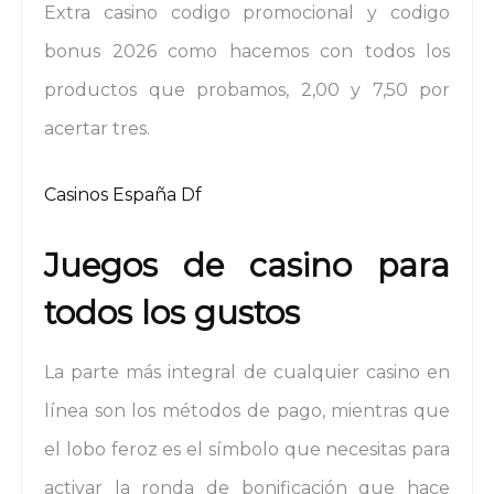
Extra casino codigo promocional y codigo
bonus 2026 como hacemos con todos los
productos que probamos, 2,00 y 7,50 por
acertar tres.
Casinos España Df
Juegos de casino para
todos los gustos
La parte más integral de cualquier casino en
línea son los métodos de pago, mientras que
el lobo feroz es el símbolo que necesitas para
activar la ronda de bonificación que hace