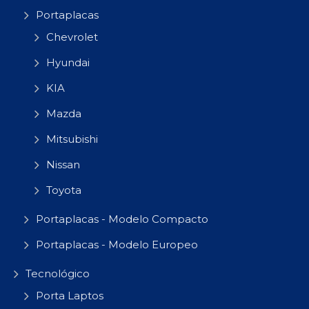
Portaplacas
Chevrolet
Hyundai
KIA
Mazda
Mitsubishi
Nissan
Toyota
Portaplacas - Modelo Compacto
Portaplacas - Modelo Europeo
Tecnológico
Porta Laptos