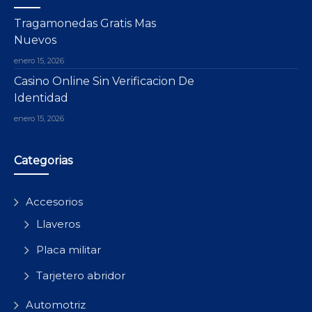
Tragamonedas Gratis Mas
Nuevos
enero 15, 2026
Casino Online Sin Verificacion De
Identidad
enero 15, 2026
Categorias
Accesorios
Llaveros
Placa militar
Tarjetero abridor
Automotriz