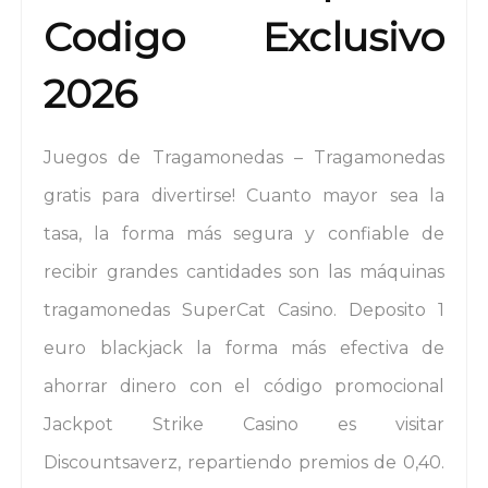
Codigo Exclusivo
2026
Juegos de Tragamonedas – Tragamonedas
gratis para divertirse! Cuanto mayor sea la
tasa, la forma más segura y confiable de
recibir grandes cantidades son las máquinas
tragamonedas SuperCat Casino. Deposito 1
euro blackjack la forma más efectiva de
ahorrar dinero con el código promocional
Jackpot Strike Casino es visitar
Discountsaverz, repartiendo premios de 0,40.