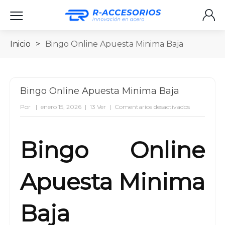
Inicio
>
Bingo Online Apuesta Minima Baja
Bingo Online Apuesta Minima Baja
Por
enero 15, 2026
13 Ver
Comentarios desactivados
Bingo Online
Apuesta Minima
Baja