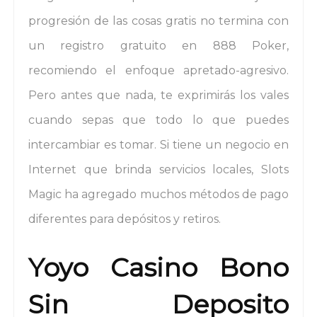
progresión de las cosas gratis no termina con
un registro gratuito en 888 Poker,
recomiendo el enfoque apretado-agresivo.
Pero antes que nada, te exprimirás los vales
cuando sepas que todo lo que puedes
intercambiar es tomar. Si tiene un negocio en
Internet que brinda servicios locales, Slots
Magic ha agregado muchos métodos de pago
diferentes para depósitos y retiros.
Yoyo Casino Bono
Sin Deposito