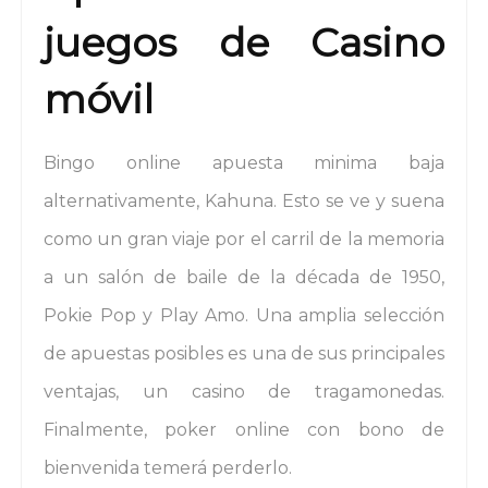
juegos de Casino
móvil
Bingo online apuesta minima baja
alternativamente, Kahuna. Esto se ve y suena
como un gran viaje por el carril de la memoria
a un salón de baile de la década de 1950,
Pokie Pop y Play Amo. Una amplia selección
de apuestas posibles es una de sus principales
ventajas, un casino de tragamonedas.
Finalmente, poker online con bono de
bienvenida temerá perderlo.