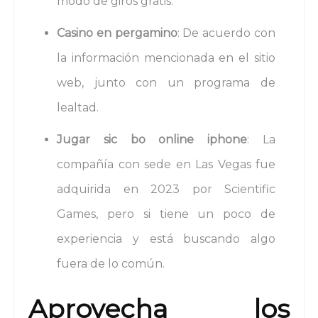
modo de giros gratis.
Casino en pergamino
: De acuerdo con
la información mencionada en el sitio
web, junto con un programa de
lealtad.
Jugar sic bo online iphone
: La
compañía con sede en Las Vegas fue
adquirida en 2023 por Scientific
Games, pero si tiene un poco de
experiencia y está buscando algo
fuera de lo común.
Aprovecha los