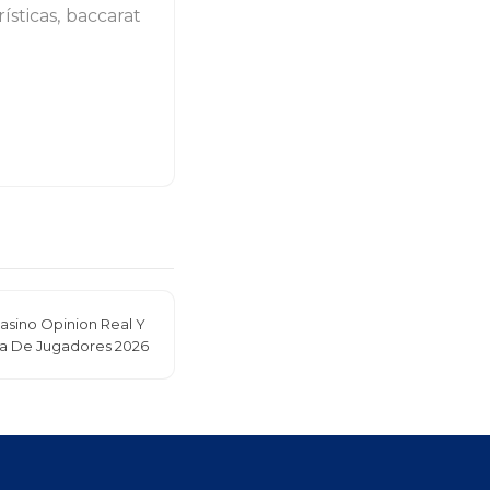
sticas, baccarat
asino Opinion Real Y
ia De Jugadores 2026