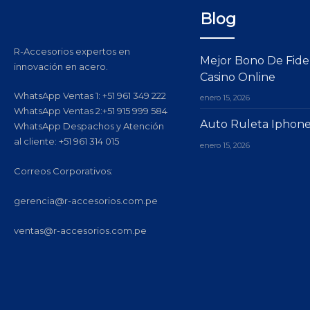
Blog
R-Accesorios expertos en
Mejor Bono De Fide
innovación en acero.
Casino Online
WhatsApp Ventas 1: +51 961 349 222
enero 15, 2026
WhatsApp Ventas 2:+51 915 999 584
Auto Ruleta Iphon
WhatsApp Despachos y Atención
al cliente: +51 961 314 015
enero 15, 2026
Correos Corporativos:
gerencia@r-accesorios.com.pe
ventas@r-accesorios.com.pe