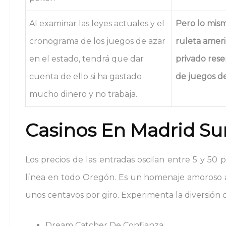
Al examinar las leyes actuales y el
Pero lo mis
cronograma de los juegos de azar
ruleta ameri
en el estado, tendrá que dar
privado rese
cuenta de ello si ha gastado
de juegos d
mucho dinero y no trabaja.
Casinos En Madrid Su
Los precios de las entradas oscilan entre 5 y 50 
línea en todo Oregón. Es un homenaje amoroso a
unos centavos por giro. Experimenta la diversión d
Dream Catcher De Confianza