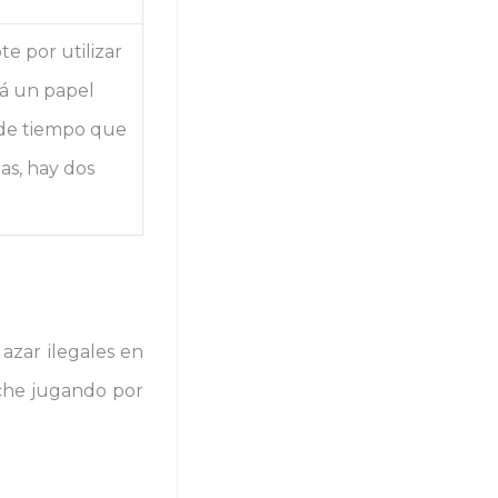
e por utilizar
rá un papel
 de tiempo que
as, hay dos
 azar ilegales en
che jugando por