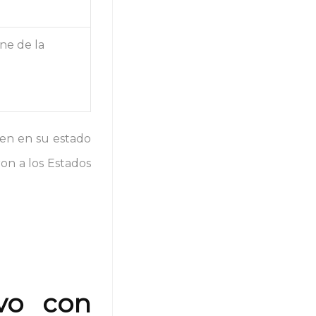
ne de la
ien en su estado
ron a los Estados
vo con