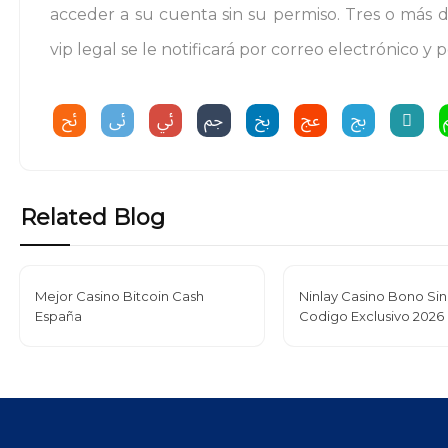
acceder a su cuenta sin su permiso. Tres o más d
vip legal se le notificará por correo electrónico 
Related Blog
Mejor Casino Bitcoin Cash
Ninlay Casino Bono Si
España
Codigo Exclusivo 2026