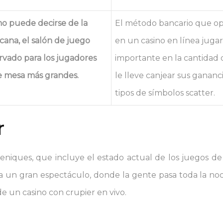
mo puede decirse de la
El método bancario que opt
cana, el salón de juego
en un casino en línea juga
rvado para los jugadores
importante en la cantidad
e mesa más grandes.
le lleve canjear sus gananci
tipos de símbolos scatter.
r
peniques, que incluye el estado actual de los juegos de
 un gran espectáculo, donde la gente pasa toda la no
e un casino con crupier en vivo.