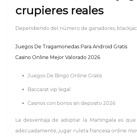
crupieres reales
Dependiendo del número de ganadores, blackjac
Juegos De Tragamonedas Para Android Gratis
Casino Online Mejor Valorado 2026
Juegos De Bingo Online Gratis
Baccarat vip legal
Casinos con bonos sin deposito 2026
La desventaja de adoptar la Martingala es que 
adecuadamente, jugar ruleta francesa online movi