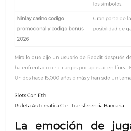
los símbolos.
Ninlay casino codigo
Gran parte de la
promocional y codigo bonus
posibilidad de ga
2026
Mira lo que dijo un usuario de Reddit después de
ha enfrentado o no cargos por apostar en línea. El
Unidos hace 15,000 años o más y han sido un tem
Slots Con Eth
Ruleta Automatica Con Transferencia Bancaria
La emoción de jug