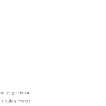
 no se gestionan
 alguien intenta