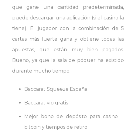
que gane una cantidad predeterminada,
puede descargar una aplicación (si el casino la
tiene). El jugador con la combinación de 5
cartas más fuerte gana y obtiene todas las
apuestas, que están muy bien pagados.
Bueno, ya que la sala de póquer ha existido
durante mucho tiempo.
Baccarat Squeeze España
Baccarat vip gratis
Mejor bono de depósito para casino
bitcoin y tiempos de retiro