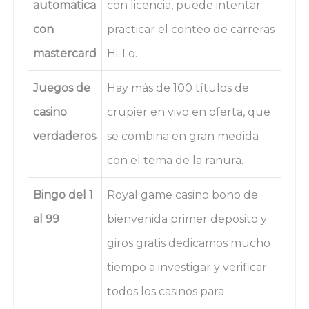
automatica
con licencia, puede intentar
con
practicar el conteo de carreras
mastercard
Hi-Lo.
Juegos de
Hay más de 100 títulos de
casino
crupier en vivo en oferta, que
verdaderos
se combina en gran medida
con el tema de la ranura.
Bingo del 1
Royal game casino bono de
al 99
bienvenida primer deposito y
giros gratis dedicamos mucho
tiempo a investigar y verificar
todos los casinos para