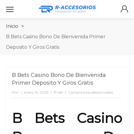
Inicio
>
B Bets Casino Bono De Bienvenida Primer
Deposito Y Giros Gratis
B Bets Casino Bono De Bienvenida
Primer Deposito Y Giros Gratis
Por
enero 15, 2026
19 Ver
Comentarios desactivados
B Bets Casino