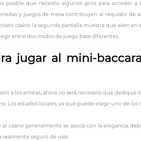
 es posible que necesite algunos giros para acceder a 
onedas y juegos de mesa contribuyen al requisito de a
epósito casino la segunda pantalla muestra que alien en
elegir entre dos modos de juego base diferentes.
ra jugar al mini-baccara
solo a los artistas, ahora no será necesario que dedique
ino. Los estadios locales, ya que puede elegir uno de lo
al casino generalmente se asocia con la elegancia, debe
ea realmente seguro de usar.