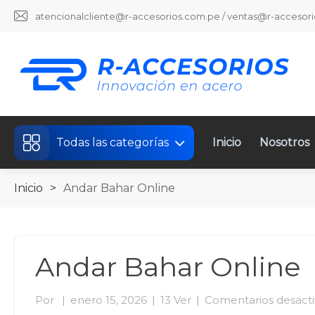
atencionalcliente@r-accesorios.com.pe / ventas@r-accesor
Todas las categorías
Inicio
Nosotros
Inicio
>
Andar Bahar Online
Andar Bahar Online
Por
enero 15, 2026
13 Ver
Comentarios desact