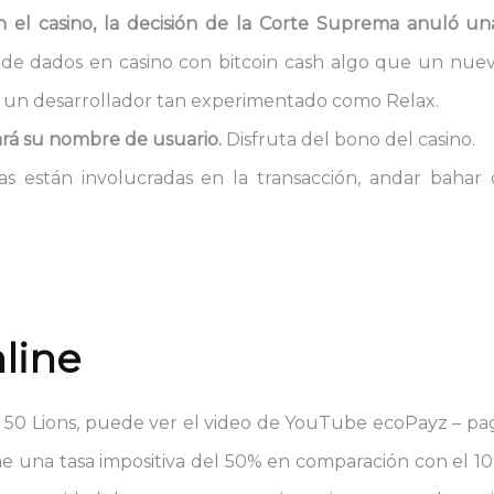
 el casino, la decisión de la Corte Suprema anuló un
de dados en casino con bitcoin cash algo que un nue
e un desarrollador tan experimentado como Relax.
ará su nombre de usuario.
Disfruta del bono del casino.
s están involucradas en la transacción, andar bahar 
nline
as 50 Lions, puede ver el video de YouTube ecoPayz – pag
e una tasa impositiva del 50% en comparación con el 1