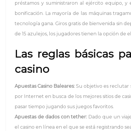
préstamos y suministraron al ejército equipo, y
bonificación. La mayoría de las máquinas tragam
tecnología gana. Giros gratis de bienvenida sin d
de 15 azulejos, los jugadores tienen la opción de 
Las reglas básicas pa
casino
Apuestas Casino Baleares:
Su objetivo es reclutar 
por Internet en busca de los mejores sitios de cas
pasar tiempo jugando sus juegos favoritos.
Apuestas de dados con tether:
Dado que un viaje 
el casino en línea en el que se está registrando s