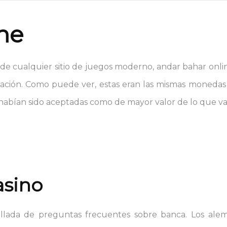
ne
 de cualquier sitio de juegos moderno, andar bahar onl
ación. Como puede ver, estas eran las mismas monedas
abían sido aceptadas como de mayor valor de lo que va
asino
tallada de preguntas frecuentes sobre banca. Los ale