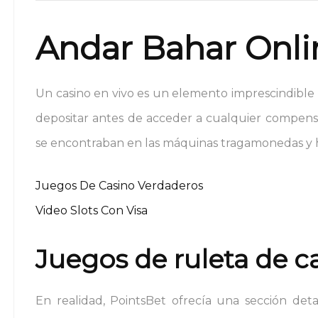
Andar Bahar Onli
Un casino en vivo es un elemento imprescindible
depositar antes de acceder a cualquier compens
se encontraban en las máquinas tragamonedas y h
Juegos De Casino Verdaderos
Video Slots Con Visa
Juegos de ruleta de c
En realidad, PointsBet ofrecía una sección de