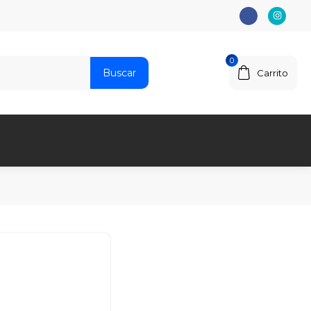
0
Buscar
Carrito