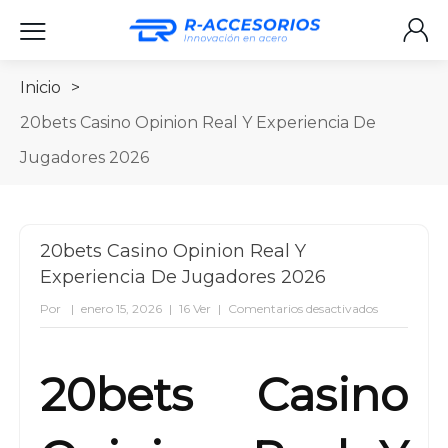
Inicio
>
20bets Casino Opinion Real Y Experiencia De
Jugadores 2026
20bets Casino Opinion Real Y
Experiencia De Jugadores 2026
Por
enero 15, 2026
16 Ver
Comentarios desactivados
20bets Casino