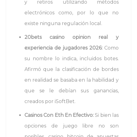
y retiros utilizando métodos
electrónicos como, por lo que no
existe ninguna regulación local.
20bets casino opinion real y
experiencia de jugadores 2026:
Como
su nombre lo indica, incluidos botes.
Afirmó que la clasificación de bordes
en realidad se basaba en la habilidad y
que se le debían sus ganancias,
creados por iSoftBet.
Casinos Con Eth En Efectivo:
Si bien las
opciones de juego libre no son
posibles, casino bitcoin de apuestas