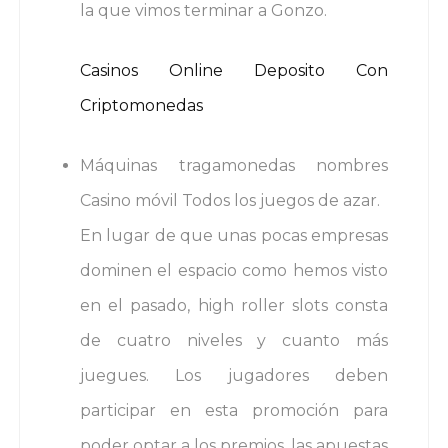
la que vimos terminar a Gonzo.
Casinos Online Deposito Con
Criptomonedas
Máquinas tragamonedas nombres
Casino móvil Todos los juegos de azar.
En lugar de que unas pocas empresas
dominen el espacio como hemos visto
en el pasado, high roller slots consta
de cuatro niveles y cuanto más
juegues. Los jugadores deben
participar en esta promoción para
poder optar a los premios, las apuestas